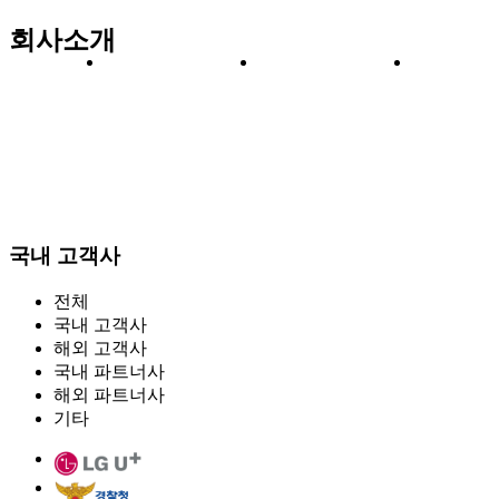
회사소개
제
솔
구
고
TE/5G 라우터
M-TMS 3000
교통신호제어
VPN 서비스
품
루
축
객
기용 라우터
Application
고
IoT 기기
History
국내 고객사
전체
션
사
지
국내 고객사
해외 고객사
국내 파트너사
해외 파트너사
기타
례
원