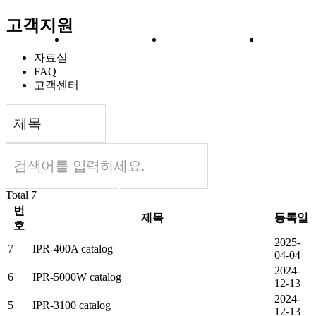
고객지원
제
솔
구
고
자료실
FAQ
고객센터
TE/5G 라우터
M-TMS 3000
교통신호제어
VPN 서비스
품
루
축
객
기용 라우터
Application
고
IoT 기기
History
션
사
지
Total
7
번
제목
등록일
호
2025-
7
IPR-400A catalog
04-04
2024-
례
원
6
IPR-5000W catalog
12-13
2024-
5
IPR-3100 catalog
12-13