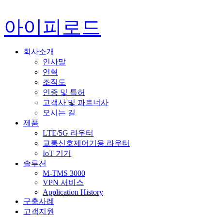
아이피로드
회사소개
인사말
연혁
조직도
인증 및 특허
고객사 및 파트너사
오시는 길
제품
LTE/5G 라우터
교통신호제어기용 라우터
IoT 기기
솔루션
M-TMS 3000
VPN 서비스
Application History
구축사례
고객지원