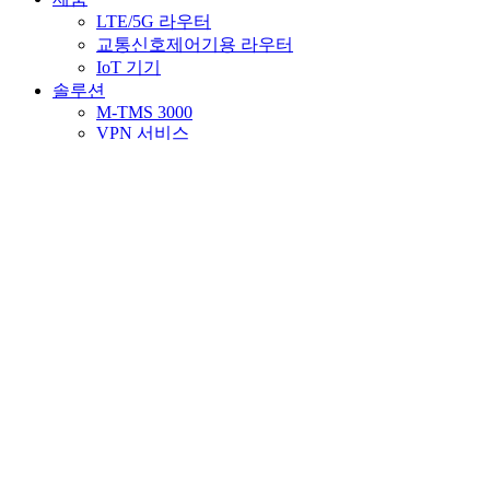
LTE/5G 라우터
교통신호제어기용 라우터
IoT 기기
솔루션
M-TMS 3000
VPN 서비스
Application History
구축사례
고객지원
자료실
FAQ
고객센터
회사소개
인사말
기업인증