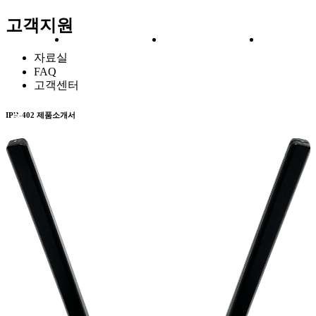
고객지원
제
솔
구
고
자료실
FAQ
고객센터
TE/5G 라우터
M-TMS 3000
교통신호제어
VPN 서비스
품
루
축
객
IPR-402 제품소개서
기용 라우터
Application
고
IoT 기기
History
션
사
지
례
원