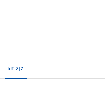
회사소개
제품
인사말
LTE/5G 라우터
M-
연혁
교통신호제어기용
V
라우터
조직도
Applic
IoT 기기
인증 및 특허
고객사 및 파트너사
오시는 길
IoT 기기