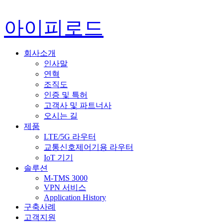
아이피로드
회사소개
인사말
연혁
조직도
인증 및 특허
고객사 및 파트너사
오시는 길
제품
LTE/5G 라우터
교통신호제어기용 라우터
IoT 기기
솔루션
M-TMS 3000
VPN 서비스
Application History
구축사례
고객지원