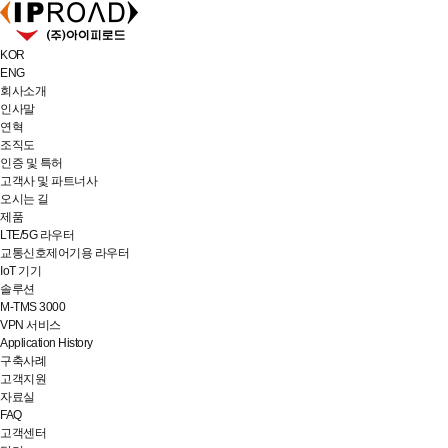
KOR
ENG
회사소개
인사말
연혁
조직도
인증 및 특허
고객사 및 파트너사
오시는 길
제품
LTE/5G 라우터
교통신호제어기용 라우터
IoT 기기
솔루션
M-TMS 3000
VPN 서비스
Application History
구축사례
고객지원
자료실
FAQ
고객센터