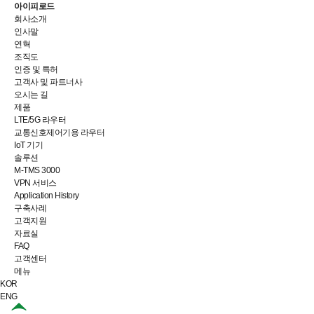
아이피로드
회사소개
인사말
연혁
조직도
인증 및 특허
고객사 및 파트너사
오시는 길
제품
LTE/5G 라우터
교통신호제어기용 라우터
IoT 기기
솔루션
M-TMS 3000
VPN 서비스
Application History
구축사례
고객지원
자료실
FAQ
고객센터
메뉴
KOR
ENG