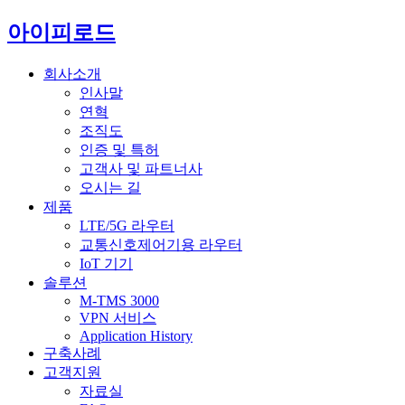
아이피로드
회사소개
인사말
연혁
조직도
인증 및 특허
고객사 및 파트너사
오시는 길
제품
LTE/5G 라우터
교통신호제어기용 라우터
IoT 기기
솔루션
M-TMS 3000
VPN 서비스
Application History
구축사례
고객지원
자료실